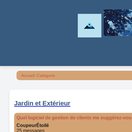
Accueil
>
Catégorie
Jardin et Extérieur
Quel logiciel de gestion de clients me suggérez-vou
CoupeurÉtoilé
25 messages