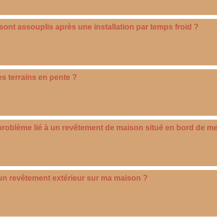
ont assouplis après une installation par temps froid ?
es terrains en pente ?
roblème lié à un revêtement de maison situé en bord de me
 un revêtement extérieur sur ma maison ?