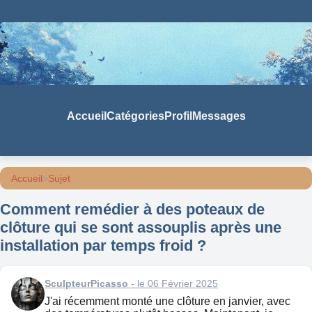
Accueil
Catégories
Profil
Messages
Accueil
>
Sujet
Comment remédier à des poteaux de
clôture qui se sont assouplis après une
installation par temps froid ?
SculpteurPicasso
- le 06 Février 2025
J'ai récemment monté une clôture en janvier, avec